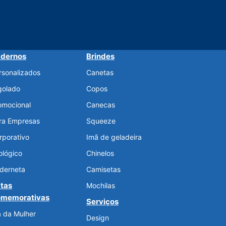
dernos
Brindes
rsonalizados
Canetas
golado
Copos
omocional
Canecas
ra Empresas
Squeeze
rporativo
Imã de geladeira
ológico
Chinelos
derneta
Camisetas
tas
Mochilas
memorativas
Serviços
a da Mulher
Design