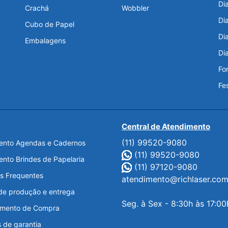
Di
Crachá
Wobbler
Di
Cubo de Papel
Dia
Embalagens
Di
Fo
Fe
Central de Atendimento
(11) 99520-9080
nto Agendas e Cadernos
(11) 99520-9080
nto Brindes de Papelaria
(11) 97120-9080
s Frequentes
atendimento@richlaser.com
de produção e entrega
Seg. à Sex - 8:30h às 17:00
amento de Compra
 de garantia