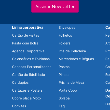
Assinar Newsletter
Linha corporativa
Ca
Envelopes
Cartão de visitas
Folhetos
Pe
Pasta com Bolsa
Folders
Ar
Agenda Corporativa
Imã de Geladeira
Pr
Calendários e Folhinhas
Marcadores e Réguas
Pa
Canecas Personalizadas
Pastas
Co
Cartão de fidelidade
Placas
Ec
Cardápios
Prisma de Mesa
Ca
Da
Cartazes e Posters
Porta Copo
Co
Cobre placa Moto
Solapa
Di
Convites
Tag