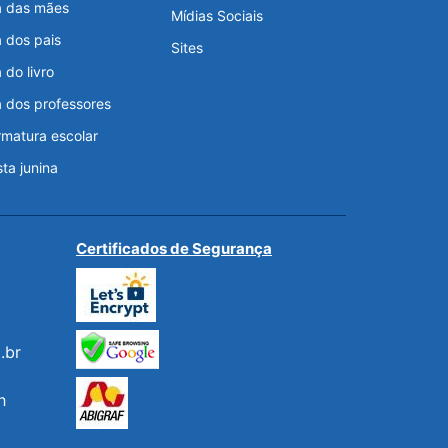
a das mães
Mídias Sociais
a dos pais
Sites
 do livro
a dos professores
rmatura escolar
sta junina
Certificados de Segurança
.br
h