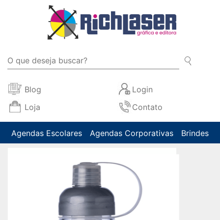
Blog
Login
Loja
Contato
Agendas Escolares
Agendas Corporativas
Brindes