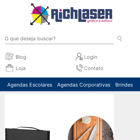
Blog
Login
Loja
Contato
Agendas Escolares
Agendas Corporativas
Brindes