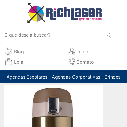
Blog
Login
Loja
Contato
Agendas Escolares
Agendas Corporativas
Brindes