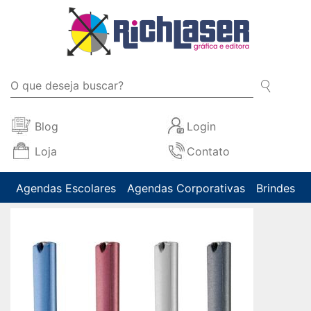
Blog
Login
Loja
Contato
Agendas Escolares
Agendas Corporativas
Brindes