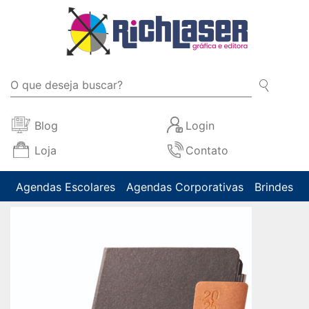
Blog
Login
Loja
Contato
Agendas Escolares
Agendas Corporativas
Brindes